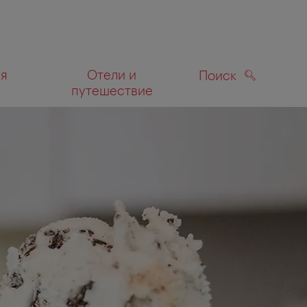
ля
Отели и
Поиск
путешествие
ПОИСК
а карте