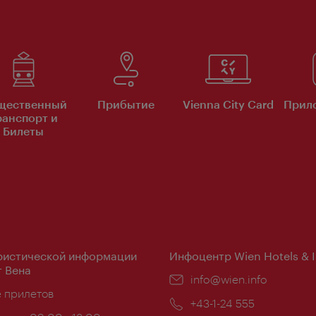
щественный
Прибытие
Vienna City Card
Прило
ранспорт и
Билеты
ристической информации
Инфоцентр Wien Hotels & 
 Вена
Эл.
info@wien.info
ложение:
е прилетов
почта:
Телефон:
+43-1-24 555