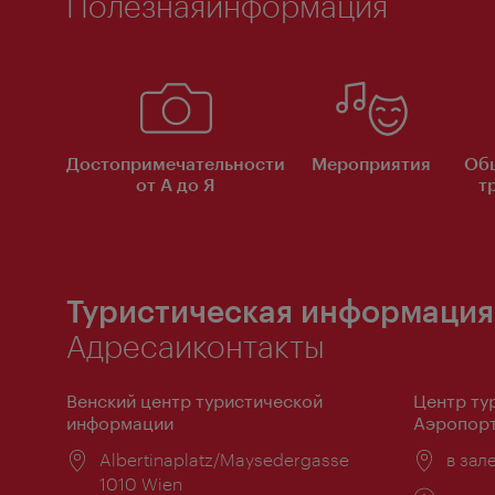
Полезнаяинформация
Достопримечательности
Мероприятия
Об
от А до Я
т
Туристическая информация
Адресаиконтакты
Венский центр туристической
Центр ту
информации
Аэропорт
Расположение:
Albertinaplatz/Maysedergasse
Распо
в зал
1010 Wien