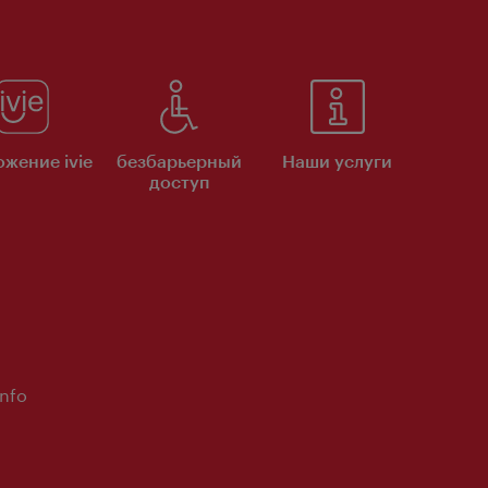
жение ivie
безбарьерный
Наши услуги
доступ
Info