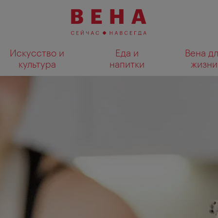
Искусство и
Еда и
Вена д
культура
напитки
жизни
Показать результаты поиска н