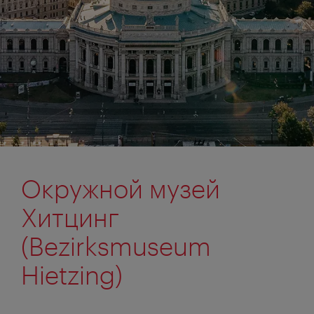
Окружной музей
Хитцинг
(Bezirksmuseum
Hietzing)