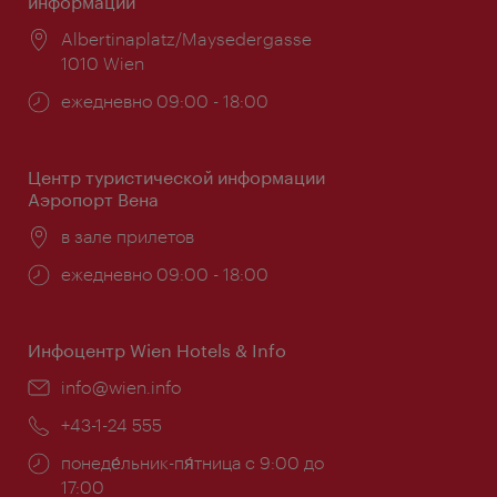
информации
Расположение:
Albertinaplatz/Maysedergasse
1010 Wien
Часы
ежедневно 09:00 - 18:00
работы:
Центр туристической информации
Аэропорт Вена
Расположение:
в зале прилетов
Часы
ежедневно 09:00 - 18:00
работы:
Инфоцентр Wien Hotels & Info
Эл.
info@wien.info
почта:
Телефон:
+43-1-24 555
Часы
понеде́льник-пя́тница с 9:00 до
работы:
17:00