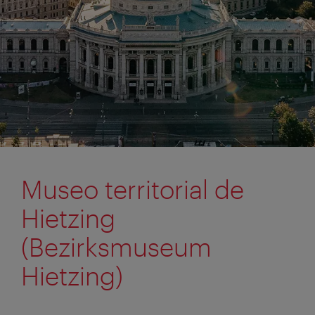
Museo territorial de
Hietzing
(Bezirksmuseum
Hietzing)