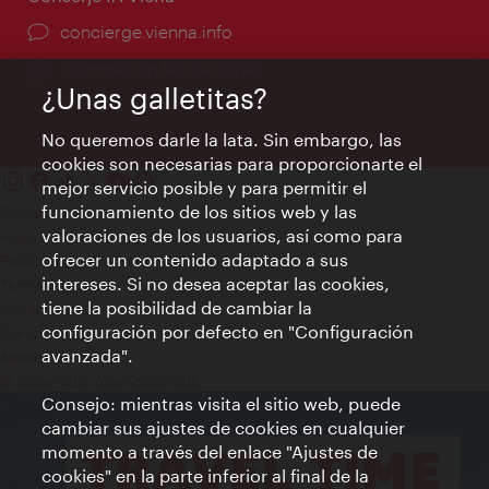
concierge.vienna.info
Información las 24 horas
¿Unas galletitas?
No queremos darle la lata. Sin embargo, las
cookies son necesarias para proporcionarte el
mejor servicio posible y para permitir el
funcionamiento de los sitios web y las
Contacto
valoraciones de los usuarios, así como para
Aviso legal
ofrecer un contenido adaptado a sus
Política de privacidad de datos
intereses. Si no desea aceptar las cookies,
Terms of Use
tiene la posibilidad de cambiar la
Accesibilidad
configuración por defecto en "Configuración
Contacto para la prensa
avanzada".
Ajustes de cookie
© Copyright WienTourismus
Consejo: mientras visita el sitio web, puede
cambiar sus ajustes de cookies en cualquier
momento a través del enlace "Ajustes de
cookies" en la parte inferior al final de la