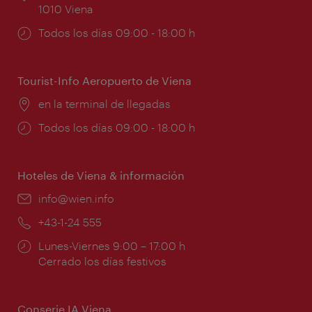
1010 Viena
Horarios
Todos los días 09:00 - 18:00 h
de
apertura:
Tourist-Info Aeropuerto de Viena
Lugar:
en la terminal de llegadas
Horarios
Todos los días 09:00 - 18:00 h
de
apertura:
Hoteles de Viena & información
e-
info@wien.info
mail:
Teléfono:
+43-1-24 555
Horarios
Lunes-Viernes 9:00 – 17:00 h
de
Cerrado los días festivos
apertura:
Conserje IA Viena