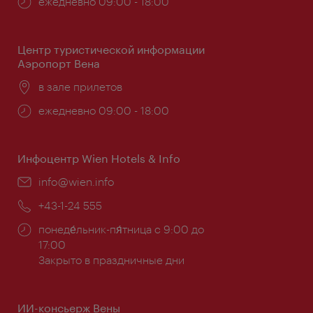
Часы
ежедневно 09:00 - 18:00
работы:
Центр туристической информации
Аэропорт Вена
Расположение:
в зале прилетов
Часы
ежедневно 09:00 - 18:00
работы:
Инфоцентр Wien Hotels & Info
Эл.
info@wien.info
почта:
Телефон:
+43-1-24 555
Часы
понеде́льник-пя́тница с 9:00 до
работы:
17:00
Закрыто в праздничные дни
ИИ-консьерж Вены