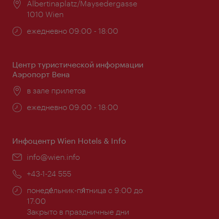
Расположение:
Albertinaplatz/Maysedergasse
1010 Wien
Часы
ежедневно 09:00 - 18:00
работы:
Центр туристической информации
Аэропорт Вена
Расположение:
в зале прилетов
Часы
ежедневно 09:00 - 18:00
работы:
Инфоцентр Wien Hotels & Info
Эл.
info@wien.info
почта:
Телефон:
+43-1-24 555
Часы
понеде́льник-пя́тница с 9:00 до
работы:
17:00
Закрыто в праздничные дни