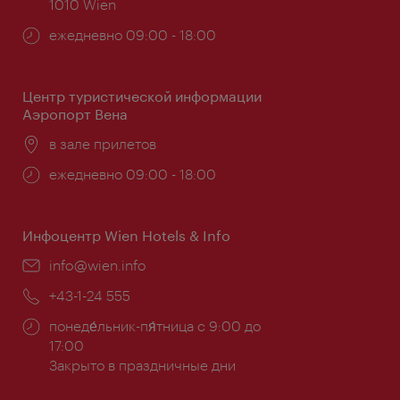
1010 Wien
Часы
ежедневно 09:00 - 18:00
работы:
Центр туристической информации
Аэропорт Вена
Расположение:
в зале прилетов
Часы
ежедневно 09:00 - 18:00
работы:
Инфоцентр Wien Hotels & Info
Эл.
info@wien.info
почта:
Телефон:
+43-1-24 555
Часы
понеде́льник-пя́тница с 9:00 до
работы:
17:00
Закрыто в праздничные дни