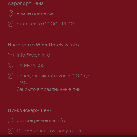
Аэропорт Вена
Расположение:
в зале прилетов
Часы
ежедневно 09:00 - 18:00
работы:
Инфоцентр Wien Hotels & Info
Эл.
info@wien.info
почта:
Телефон:
+43-1-24 555
Часы
понеде́льник-пя́тница с 9:00 до
работы:
17:00
Закрыто в праздничные дни
ИИ-консьерж Вены
concierge.vienna.info
Информация круглосуточно