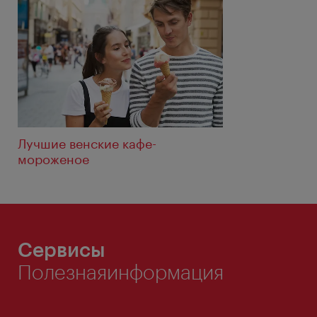
Лучшие венские кафе-
мороженое
Сервисы
Полезнаяинформация