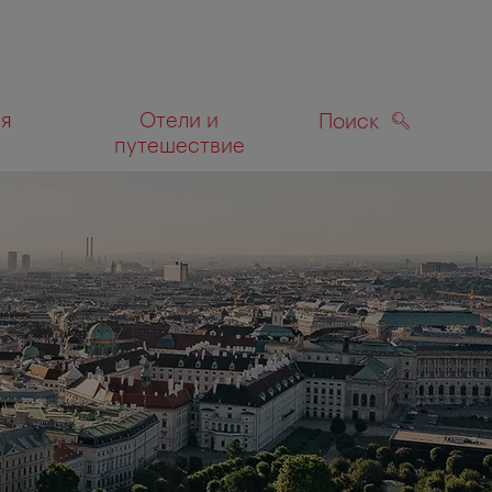
ля
Отели и
Поиск
путешествие
ПОИСК
а карте