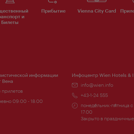
щественный
Прибытие
Vienna City Card
Прило
ранспорт и
Билеты
ристической информации
Инфоцентр Wien Hotels & 
 Вена
Эл.
info@wien.info
ложение:
е прилетов
почта:
Телефон:
+43-1-24 555
евно 09:00 - 18:00
Часы
понеде́льник-пя́тница с
ы:
работы:
17:00
Закрыто в праздничные