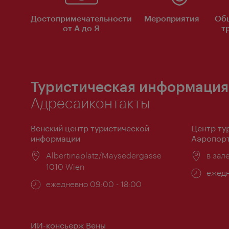
Достопримечательности
Мероприятия
Об
от А до Я
т
Туристическая информация
Адресаиконтакты
Венский центр туристической
Центр ту
информации
Аэропорт
Расположение:
Albertinaplatz/Maysedergasse
Распо
в зал
1010 Wien
Часы
ежедн
Часы
ежедневно 09:00 - 18:00
работ
работы:
ИИ-консьерж Вены