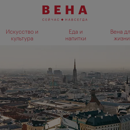
Искусство и
Еда и
Вена д
культура
напитки
жизни
Показать результаты поиска н