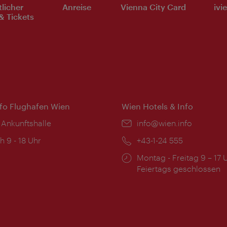
tlicher
Anreise
Vienna City Card
ivi
& Tickets
nfo Flughafen Wien
Wien Hotels & Info
 Ankunftshalle
Email:
info@wien.info
ngszeiten:
h 9 - 18 Uhr
Telefon:
+43-1-24 555
Öffnungszeiten:
Montag - Freitag 9 – 17 
Feiertags geschlossen