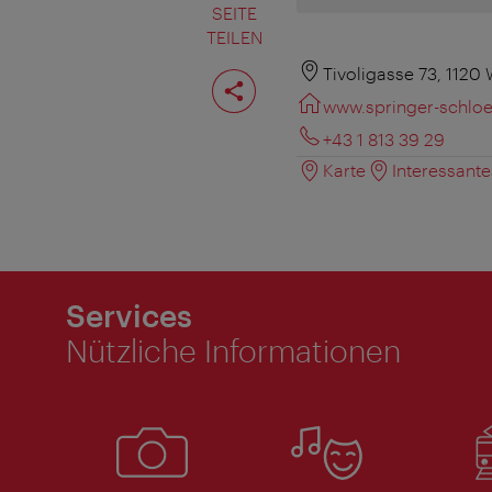
SEITE
TEILEN
Seite
Tivoligasse 73, 1120
teilen
www.springer-schloe
+43 1 813 39 29
Karte
Interessant
Services
Nützliche Informationen