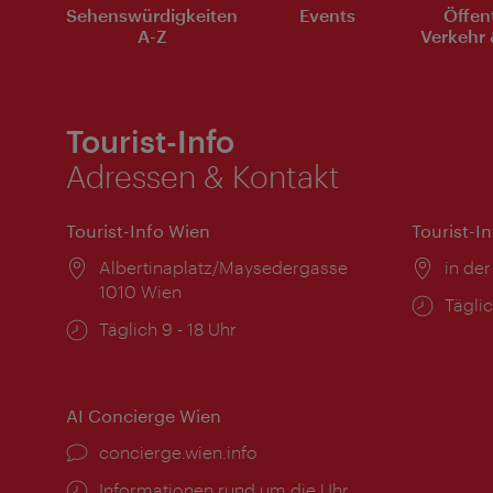
Sehenswürdigkeiten
Events
Öffen
A-Z
Verkehr 
Tourist-Info
Adressen & Kontakt
Tourist-Info Wien
Tourist-I
Ort:
Albertinaplatz/Maysedergasse
Ort:
in der
1010 Wien
Öffnu
Täglic
Öffnungszeiten:
Täglich 9 - 18 Uhr
AI Concierge Wien
Ort:
concierge.wien.info
Öffnungszeiten:
Informationen rund um die Uhr