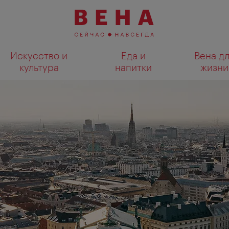
Искусство и
Еда и
Вена д
культура
напитки
жизни
Показать результаты поиска н