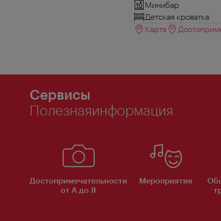
Минибар
Детская кроватка
Карта
Достоприме
Сервисы
Полезнаяинформация
Достопримечательности
Мероприятия
Об
от А до Я
т