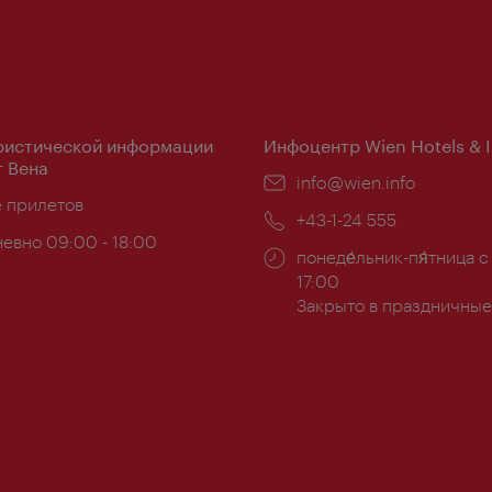
ристической информации
Инфоцентр Wien Hotels & 
 Вена
Эл.
info@wien.info
ложение:
е прилетов
почта:
Телефон:
+43-1-24 555
евно 09:00 - 18:00
Часы
понеде́льник-пя́тница с
ы:
работы:
17:00
Закрыто в праздничные