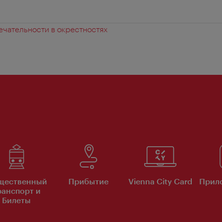
чательности в окрестностях
щественный
Прибытие
Vienna City Card
Прило
ранспорт и
Билеты