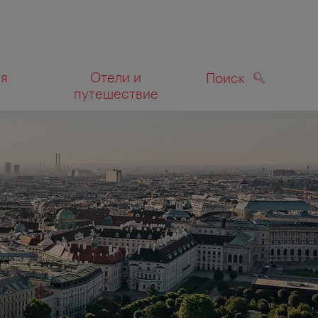
ля
Отели и
Поиск
путешествие
ПОИСК
а карте