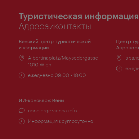
Туристическая информация
Адресаиконтакты
Венский центр туристической
Центр ту
информации
Аэропорт
Расположение:
Albertinaplatz/Maysedergasse
Распо
в зал
1010 Wien
Часы
ежедн
Часы
ежедневно 09:00 - 18:00
работ
работы:
ИИ-консьерж Вены
concierge.vienna.info
Информация круглосуточно