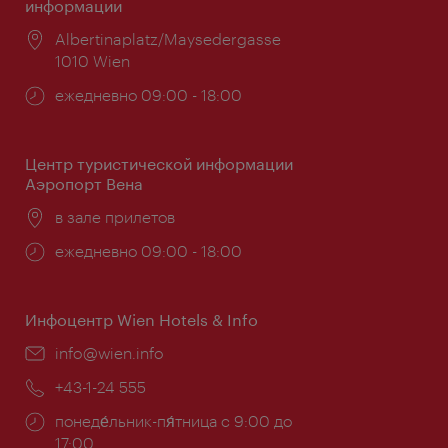
информации
Расположение:
Albertinaplatz/Maysedergasse
1010 Wien
Часы
ежедневно 09:00 - 18:00
работы:
Центр туристической информации
Аэропорт Вена
Расположение:
в зале прилетов
Часы
ежедневно 09:00 - 18:00
работы:
Инфоцентр Wien Hotels & Info
Эл.
info@wien.info
почта:
Телефон:
+43-1-24 555
Часы
понеде́льник-пя́тница с 9:00 до
работы:
17:00