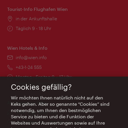
Tourist-Info Flughafen Wien
Ort:
in der Ankunftshalle
Öffnungszeiten:
Täglich 9 - 18 Uhr
Wien Hotels & Info
Email:
info@wien.info
Telefon:
+43-1-24 555
Öffnungszeiten:
Montag - Freitag 9 – 17 Uhr
Feiertags geschlossen
Cookies gefällig?
Wir möchten Ihnen natürlich nicht auf den
AI Concierge Wien
Keks gehen. Aber so genannte “Cookies” sind
notwendig, um Ihnen den bestmöglichen
Ort:
concierge.wien.info
Service zu bieten und die Funktion der
Öffnungszeiten:
Informationen rund um die Uhr
Websites und Auswertungen sowie auf Ihre