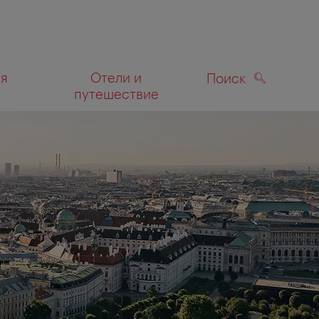
ля
Отели и
Поиск
путешествие
ПОИСК
а карте