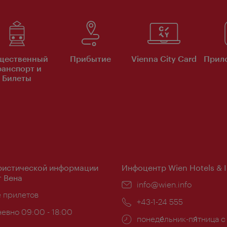
щественный
Прибытие
Vienna City Card
Прило
ранспорт и
Билеты
ристической информации
Инфоцентр Wien Hotels & 
 Вена
Эл.
info@wien.info
ложение:
е прилетов
почта:
Телефон:
+43-1-24 555
евно 09:00 - 18:00
Часы
понеде́льник-пя́тница с
ы: