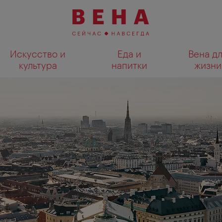
Искусство и
Еда и
Вена д
культура
напитки
жизни
Показать результаты поиска н