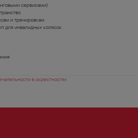
инговыми сервисами)
транство
сам и тренировкам
п для инвалидных колясок
ения
чательности в окрестностях