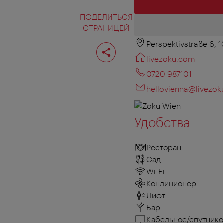
ПОДЕЛИТЬСЯ
СТРАНИЦЕЙ
Perspektivstraße 6, 
Поделиться
страницей
livezoku.com
0720 987101
hellovienna@livezo
Удобства
Ресторан
Сад
Wi-Fi
Кондиционер
Лифт
Бар
Кабельное/спутнико