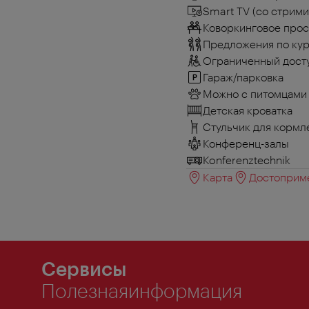
Smart TV (со стрим
Коворкинговое прос
Предложения по кур
Ограниченный досту
Гараж/парковка
Можно с питомцами
Детская кроватка
Стульчик для кормл
Конференц-залы
Konferenztechnik
Карта
Достоприме
Сервисы
Полезнаяинформация