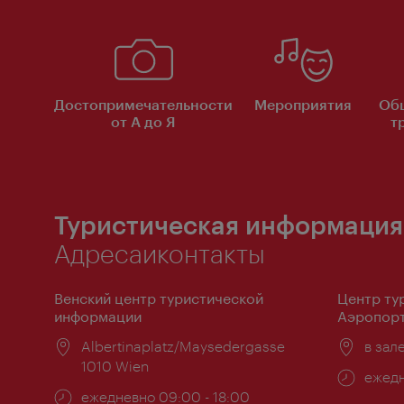
Достопримечательности
Мероприятия
Об
от А до Я
т
Туристическая информация
Адресаиконтакты
Венский центр туристической
Центр ту
информации
Аэропорт
Расположение:
Albertinaplatz/Maysedergasse
Распо
в зал
1010 Wien
Часы
ежедн
Часы
ежедневно 09:00 - 18:00
работ