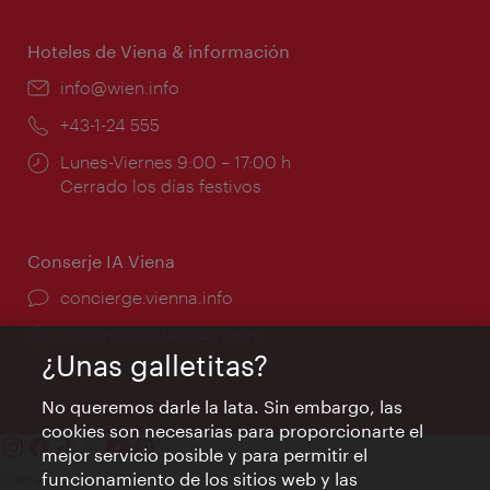
apertura:
Hoteles de Viena & información
e-
info@wien.info
mail:
Teléfono:
+43-1-24 555
Horarios
Lunes-Viernes 9:00 – 17:00 h
de
Cerrado los días festivos
apertura:
Conserje IA Viena
concierge.vienna.info
Información las 24 horas
¿Unas galletitas?
No queremos darle la lata. Sin embargo, las
cookies son necesarias para proporcionarte el
mejor servicio posible y para permitir el
funcionamiento de los sitios web y las
Contacto