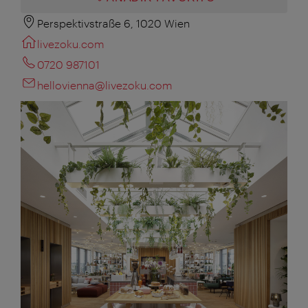
Perspektivstraße 6, 1020 Wien
livezoku.com
0720 987101
hellovienna@livezoku.com