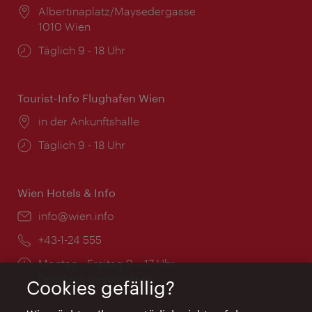
Ort:
Albertinaplatz/Maysedergasse
1010 Wien
Öffnungszeiten:
Täglich 9 - 18 Uhr
Tourist-Info Flughafen Wien
Ort:
in der Ankunftshalle
Öffnungszeiten:
Täglich 9 - 18 Uhr
Wien Hotels & Info
Email:
info@wien.info
Telefon:
+43-1-24 555
Öffnungszeiten:
Montag - Freitag 9 – 17 Uhr
Feiertags geschlossen
Cookies gefällig?