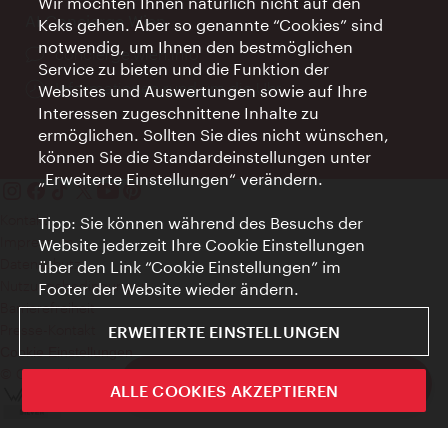
Wir möchten Ihnen natürlich nicht auf den
AI Concierge Wien
Keks gehen. Aber so genannte “Cookies” sind
notwendig, um Ihnen den bestmöglichen
Ort:
concierge.wien.info
Service zu bieten und die Funktion der
Öffnungszeiten:
Informationen rund um die Uhr
Websites und Auswertungen sowie auf Ihre
Interessen zugeschnittene Inhalte zu
ermöglichen. Sollten Sie dies nicht wünschen,
können Sie die Standardeinstellungen unter
„Erweiterte Einstellungen“ verändern.
Kontakt
Tipp: Sie können während des Besuchs der
Impressum
Website jederzeit Ihre Cookie Einstellungen
Datenschutz
über den Link “Cookie Einstellungen” im
Nutzungsbedingungen
Footer der Website wieder ändern.
Barrierefreiheit
Presse-Kontakt
ERWEITERTE EINSTELLUNGEN
Cookie Einstellungen
© Copyright WienTourismus
ivie - Die offizielle City Guide App
ALLE COOKIES AKZEPTIEREN
Schlie