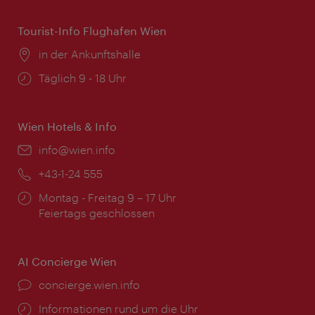
Tourist-Info Flughafen Wien
Ort:
in der Ankunftshalle
Öffnungszeiten:
Täglich 9 - 18 Uhr
Wien Hotels & Info
Email:
info@wien.info
Telefon:
+43-1-24 555
Öffnungszeiten:
Montag - Freitag 9 – 17 Uhr
Feiertags geschlossen
AI Concierge Wien
Ort:
concierge.wien.info
Öffnungszeiten:
Informationen rund um die Uhr