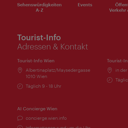
Sehenswürdigkeiten
Events
Öffen
A-Z
Verkehr 
Tourist-Info
Adressen & Kontakt
Tourist-Info Wien
Tourist-I
Ort:
Albertinaplatz/Maysedergasse
Ort:
in der
1010 Wien
Öffnu
Täglic
Öffnungszeiten:
Täglich 9 - 18 Uhr
AI Concierge Wien
Ort:
concierge.wien.info
Öffnungszeiten:
Informationen rund um die Uhr