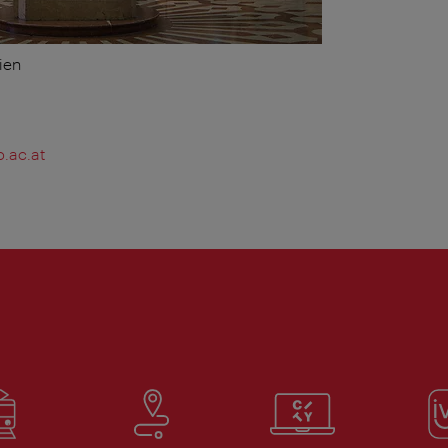
ien
.ac.at