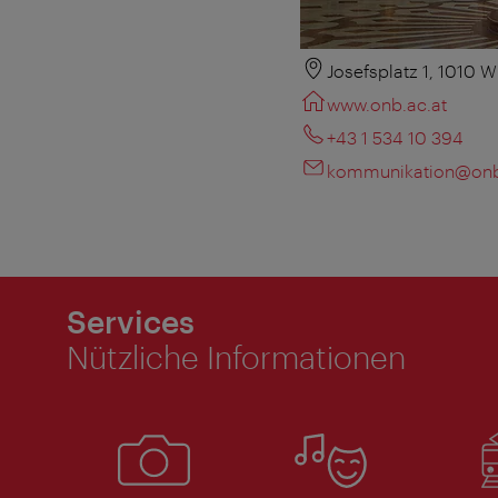
Josefsplatz 1, 1010 W
www.onb.ac.at
+43 1 534 10 394
kommunikation@onb
Services
Nützliche Informationen