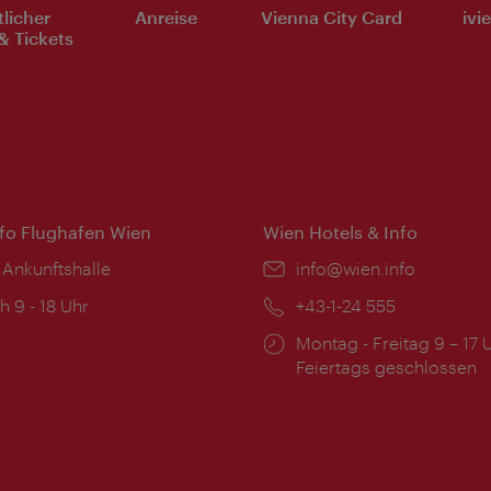
tlicher
Anreise
Vienna City Card
ivi
& Tickets
nfo Flughafen Wien
Wien Hotels & Info
 Ankunftshalle
Email:
info@wien.info
ngszeiten:
h 9 - 18 Uhr
Telefon:
+43-1-24 555
Öffnungszeiten:
Montag - Freitag 9 – 17 
Feiertags geschlossen