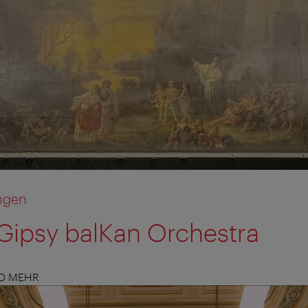
ngen
Gipsy balKan Orchestra
ND MEHR