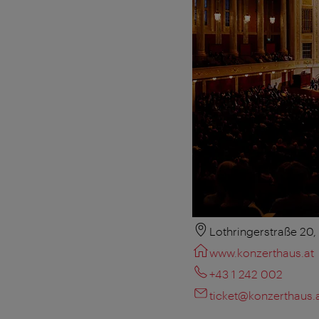
Lothringerstraße 20
www.konzerthaus.at
+43 1 242 002
ticket@konzerthaus.