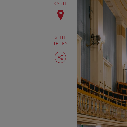
KARTE
SEITE
TEILEN
Seite
teilen