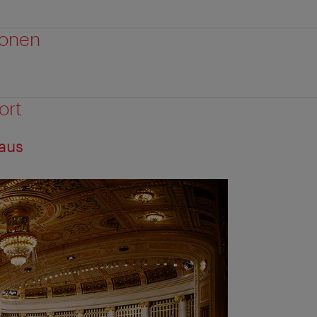
ionen
ort
aus