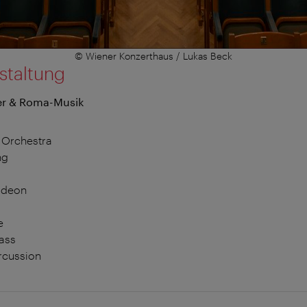
© Wiener Konzerthaus / Lukas Beck
staltung
er & Roma-Musik
 Orchestra
ng
rdeon
e
ass
rcussion