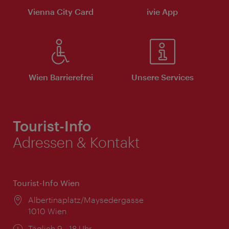
Vienna City Card
ivie App
Wien Barrierefrei
Unsere Services
Tourist-Info
Adressen & Kontakt
Tourist-Info Wien
Ort:
Albertinaplatz/Maysedergasse
1010 Wien
Öffnungszeiten:
Täglich 9 - 18 Uhr