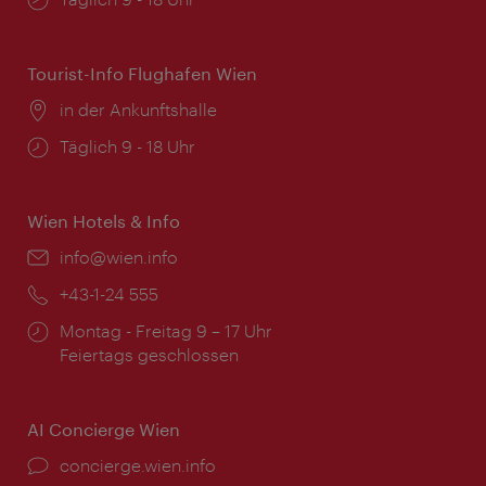
Tourist-Info Flughafen Wien
Ort:
in der Ankunftshalle
Öffnungszeiten:
Täglich 9 - 18 Uhr
Wien Hotels & Info
Email:
info@wien.info
Telefon:
+43-1-24 555
Öffnungszeiten:
Montag - Freitag 9 – 17 Uhr
Feiertags geschlossen
AI Concierge Wien
Ort:
concierge.wien.info