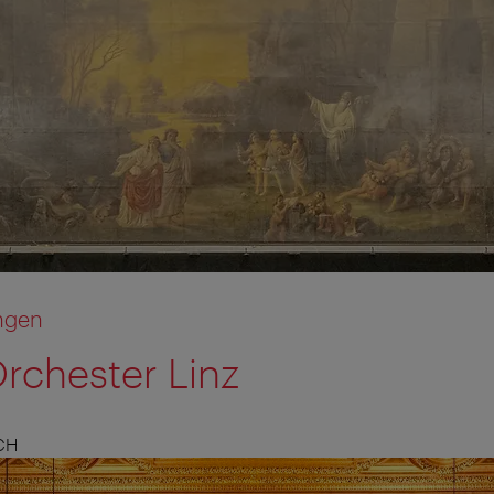
ngen
rchester Linz
CH