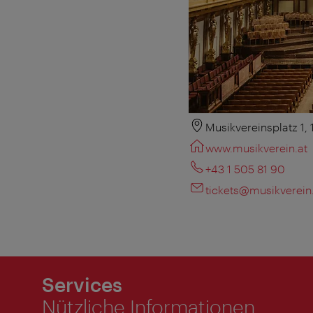
Musikvereinsplatz 1,
www.musikverein.at
+43 1 505 81 90
tickets@musikverein
Services
Nützliche Informationen