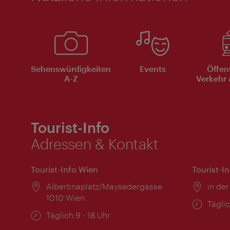
Sehenswürdigkeiten
Events
Öffen
A-Z
Verkehr 
Tourist-Info
Adressen & Kontakt
Tourist-Info Wien
Tourist-I
Ort:
Albertinaplatz/Maysedergasse
Ort:
in der
1010 Wien
Öffnu
Täglic
Öffnungszeiten:
Täglich 9 - 18 Uhr