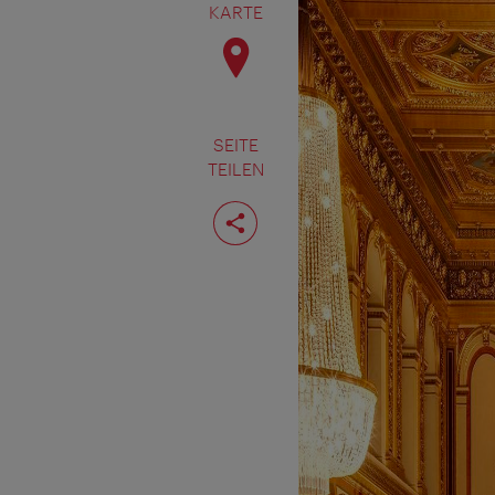
KARTE
SEITE
TEILEN
Seite
teilen