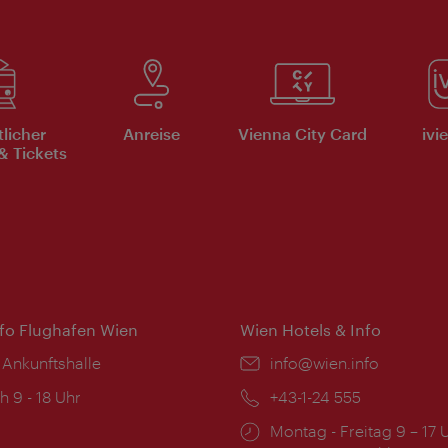
tlicher
Anreise
Vienna City Card
ivi
& Tickets
nfo Flughafen Wien
Wien Hotels & Info
 Ankunftshalle
Email:
info@wien.info
ngszeiten:
h 9 - 18 Uhr
Telefon:
+43-1-24 555
Öffnungszeiten:
Montag - Freitag 9 – 17 