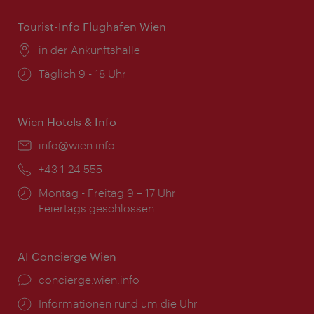
Tourist-Info Flughafen Wien
Ort:
in der Ankunftshalle
Öffnungszeiten:
Täglich 9 - 18 Uhr
Wien Hotels & Info
Email:
info@wien.info
Telefon:
+43-1-24 555
Öffnungszeiten:
Montag - Freitag 9 – 17 Uhr
Feiertags geschlossen
AI Concierge Wien
Ort:
concierge.wien.info
Öffnungszeiten:
Informationen rund um die Uhr