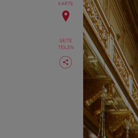
KARTE
SEITE
TEILEN
Seite
teilen