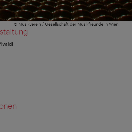
© Musikverein / Gesellschaft der Musikfreunde in Wien
staltung
ivaldi
ionen