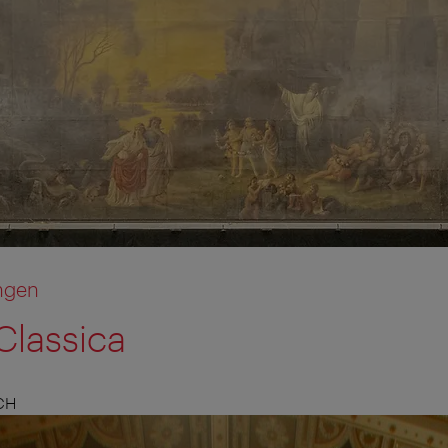
ngen
Classica
CH