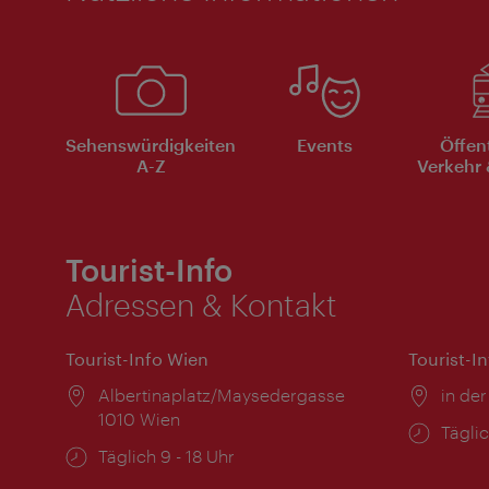
Sehenswürdigkeiten
Events
Öffen
A-Z
Verkehr 
Tourist-Info
Adressen & Kontakt
Tourist-Info Wien
Tourist-I
Ort:
Albertinaplatz/Maysedergasse
Ort:
in der
1010 Wien
Öffnu
Täglic
Öffnungszeiten:
Täglich 9 - 18 Uhr