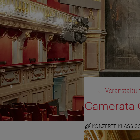
Zurück
Veranstaltu
zu:
Camerata 
KONZERTE KLASSIS