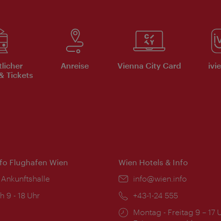
tlicher
Anreise
Vienna City Card
ivi
& Tickets
nfo Flughafen Wien
Wien Hotels & Info
 Ankunftshalle
Email:
info@wien.info
ngszeiten:
h 9 - 18 Uhr
Telefon:
+43-1-24 555
Öffnungszeiten:
Montag - Freitag 9 – 17 