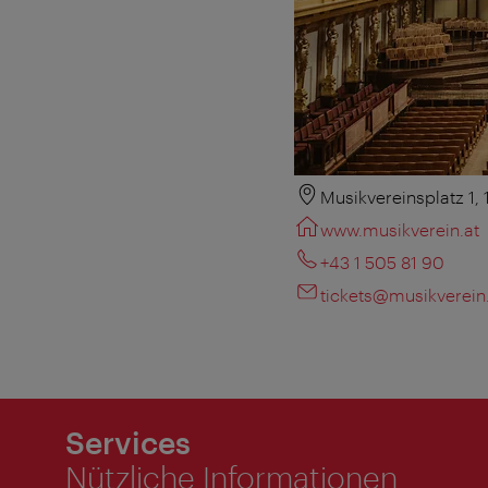
Musikvereinsplatz 1,
www.musikverein.at
+43 1 505 81 90
tickets@musikverein
Services
Nützliche Informationen