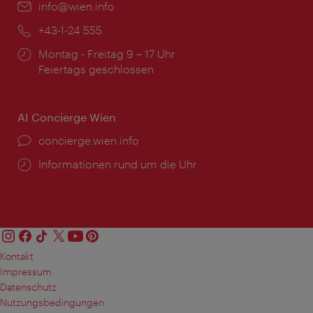
Email:
info@wien.info
Telefon:
+43-1-24 555
Öffnungszeiten:
Montag - Freitag 9 – 17 Uhr
Feiertags geschlossen
AI Concierge Wien
Ort:
concierge.wien.info
Öffnungszeiten:
Informationen rund um die Uhr
Kontakt
Impressum
Datenschutz
Nutzungsbedingungen