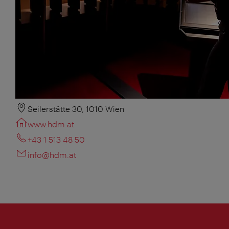
Seilerstätte 30, 1010 Wien
www.hdm.at
+43 1 513 48 50
info@hdm.at