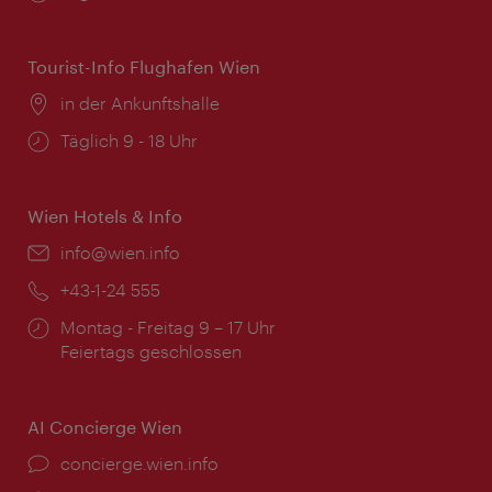
Tourist-Info Flughafen Wien
Ort:
in der Ankunftshalle
Öffnungszeiten:
Täglich 9 - 18 Uhr
Wien Hotels & Info
Email:
info@wien.info
Telefon:
+43-1-24 555
Öffnungszeiten:
Montag - Freitag 9 – 17 Uhr
Feiertags geschlossen
AI Concierge Wien
Ort:
concierge.wien.info