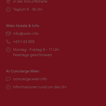
Ort:
in der Ankunftshalle
Öffnungszeiten:
Täglich 9 - 18 Uhr
Wien Hotels & Info
Email:
info@wien.info
Telefon:
+43-1-24 555
Öffnungszeiten:
Montag - Freitag 9 – 17 Uhr
Feiertags geschlossen
AI Concierge Wien
Ort:
concierge.wien.info
Öffnungszeiten:
Informationen rund um die Uhr