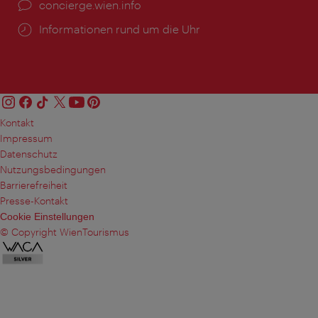
Ort:
concierge.wien.info
Öffnungszeiten:
Informationen rund um die Uhr
Kontakt
Impressum
Datenschutz
Nutzungsbedingungen
Barrierefreiheit
Presse-Kontakt
Cookie Einstellungen
© Copyright WienTourismus