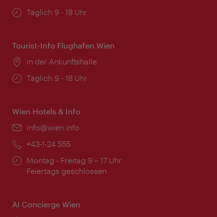
Öffnungszeiten:
Täglich 9 - 18 Uhr
Tourist-Info Flughafen Wien
Ort:
in der Ankunftshalle
Öffnungszeiten:
Täglich 9 - 18 Uhr
Wien Hotels & Info
Email:
info@wien.info
Telefon:
+43-1-24 555
Öffnungszeiten:
Montag - Freitag 9 – 17 Uhr
Feiertags geschlossen
AI Concierge Wien