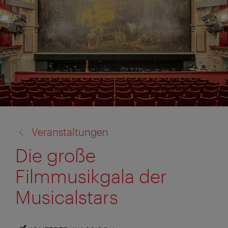
Zurück
Veranstaltungen
zu:
Die große
Filmmusikgala der
Musicalstars