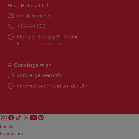
Wien Hotels & Info
Email:
info@wien.info
Telefon:
+43-1-24 555
Öffnungszeiten:
Montag - Freitag 9 – 17 Uhr
Feiertags geschlossen
AI Concierge Wien
Ort:
concierge.wien.info
Öffnungszeiten:
Informationen rund um die Uhr
Kontakt
Impressum