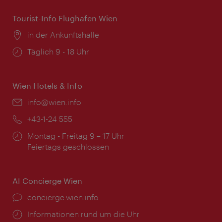
Tourist-Info Flughafen Wien
Ort:
in der Ankunftshalle
Öffnungszeiten:
Täglich 9 - 18 Uhr
Wien Hotels & Info
Email:
info@wien.info
Telefon:
+43-1-24 555
Öffnungszeiten:
Montag - Freitag 9 – 17 Uhr
Feiertags geschlossen
AI Concierge Wien
Ort:
concierge.wien.info
Öffnungszeiten:
Informationen rund um die Uhr