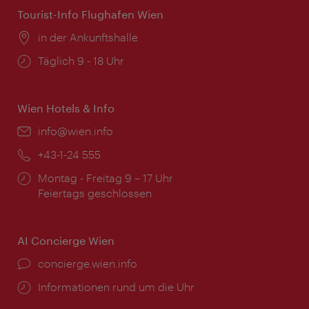
Tourist-Info Flughafen Wien
Ort:
in der Ankunftshalle
Öffnungszeiten:
Täglich 9 - 18 Uhr
Wien Hotels & Info
Email:
info@wien.info
Telefon:
+43-1-24 555
Öffnungszeiten:
Montag - Freitag 9 – 17 Uhr
Feiertags geschlossen
AI Concierge Wien
Ort:
concierge.wien.info
Öffnungszeiten:
Informationen rund um die Uhr