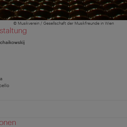
© Musikverein / Gesellschaft der Musikfreunde in Wien
staltung
schaikowskij
la
cello
ionen