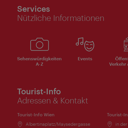
Services
Nützliche Informationen
Sehenswürdigkeiten
Events
Öffen
A-Z
Verkehr 
Tourist-Info
Adressen & Kontakt
Tourist-Info Wien
Tourist-I
Ort:
Albertinaplatz/Maysedergasse
Ort:
in der