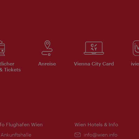
tlicher
Anreise
Vienna City Card
ivi
& Tickets
nfo Flughafen Wien
Wien Hotels & Info
 Ankunftshalle
Email:
info@wien.info