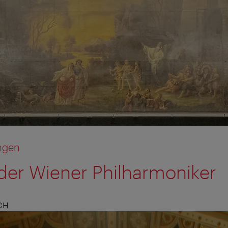
ngen
er Wiener Philharmoniker
CH