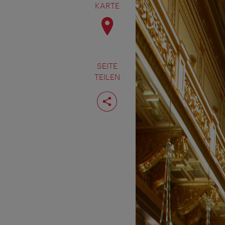
KARTE
SEITE
TEILEN
Seite
teilen