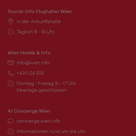
Tourist-Info Flughafen Wien
Ort:
in der Ankunftshalle
Öffnungszeiten:
Täglich 9 - 18 Uhr
Wien Hotels & Info
Email:
info@wien.info
Telefon:
+43-1-24 555
Öffnungszeiten:
Montag - Freitag 9 – 17 Uhr
Feiertags geschlossen
AI Concierge Wien
Ort:
concierge.wien.info
Öffnungszeiten:
Informationen rund um die Uhr