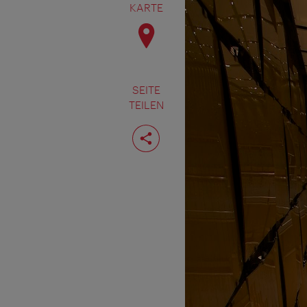
KARTE
SEITE
TEILEN
Seite
teilen