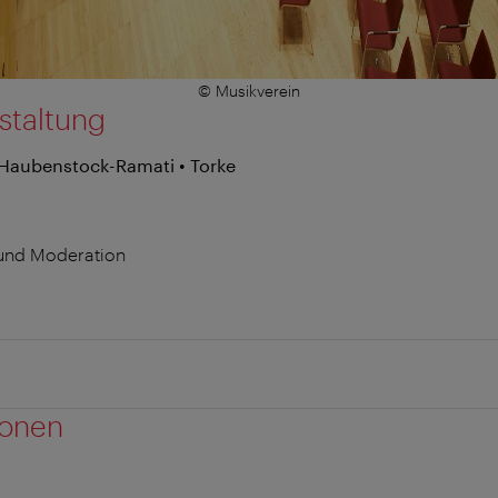
© Musikverein
staltung
 Haubenstock-Ramati • Torke
t und Moderation
ionen