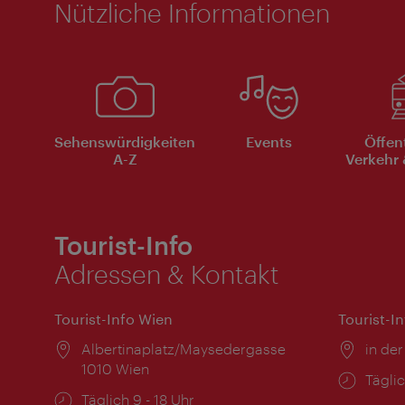
Nützliche Informationen
Sehenswürdigkeiten
Events
Öffen
A-Z
Verkehr 
Tourist-Info
Adressen & Kontakt
Tourist-Info Wien
Tourist-I
Ort:
Albertinaplatz/Maysedergasse
Ort:
in der
1010 Wien
Öffnu
Täglic
Öffnungszeiten:
Täglich 9 - 18 Uhr