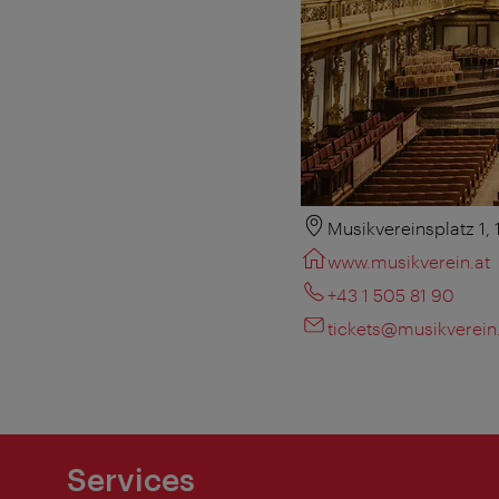
Musikvereinsplatz 1,
www.musikverein.at
+43 1 505 81 90
tickets@musikverein
Services