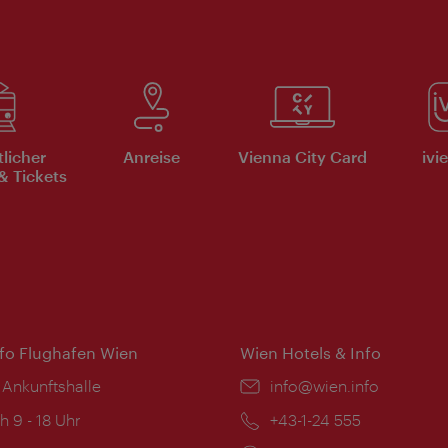
tlicher
Anreise
Vienna City Card
ivi
& Tickets
nfo Flughafen Wien
Wien Hotels & Info
 Ankunftshalle
Email:
info@wien.info
ngszeiten:
h 9 - 18 Uhr
Telefon:
+43-1-24 555