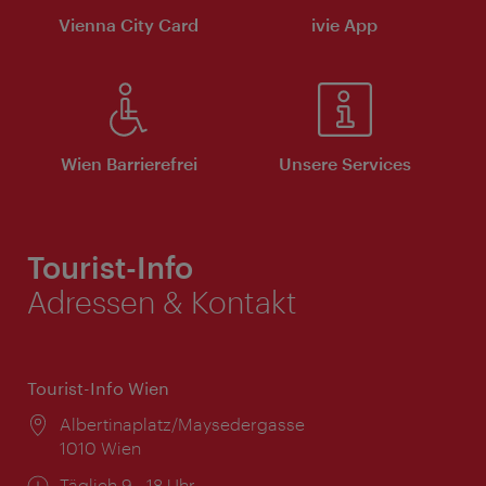
Vienna City Card
ivie App
Wien Barrierefrei
Unsere Services
Tourist-Info
Adressen & Kontakt
Tourist-Info Wien
Ort:
Albertinaplatz/Maysedergasse
1010 Wien
Öffnungszeiten:
Täglich 9 - 18 Uhr