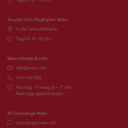
Tourist-Info Flughafen Wien
Ort:
in der Ankunftshalle
Öffnungszeiten:
Täglich 9 - 18 Uhr
Wien Hotels & Info
Email:
info@wien.info
Telefon:
+43-1-24 555
Öffnungszeiten:
Montag - Freitag 9 – 17 Uhr
Feiertags geschlossen
AI Concierge Wien
Ort:
concierge.wien.info