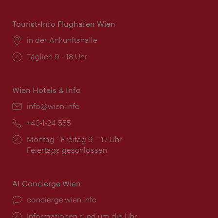
Tourist-Info Flughafen Wien
Ort:
in der Ankunftshalle
Öffnungszeiten:
Täglich 9 - 18 Uhr
Wien Hotels & Info
Email:
info@wien.info
Telefon:
+43-1-24 555
Öffnungszeiten:
Montag - Freitag 9 – 17 Uhr
Feiertags geschlossen
AI Concierge Wien
Ort:
concierge.wien.info
Öffnungszeiten:
Informationen rund um die Uhr