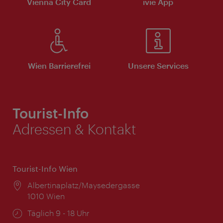
Vienna City Card
ivie App
Wien Barrierefrei
Unsere Services
Tourist-Info
Adressen & Kontakt
Tourist-Info Wien
Ort:
Albertinaplatz/Maysedergasse
1010 Wien
Öffnungszeiten:
Täglich 9 - 18 Uhr