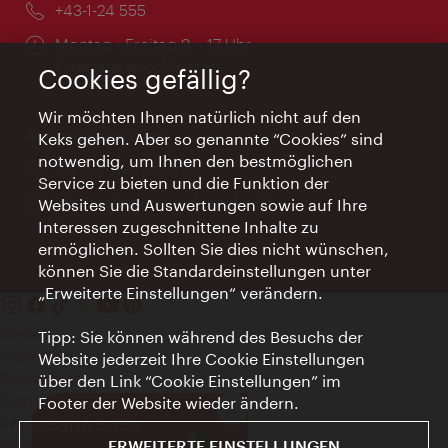
Telefon:
+43-1-24 555
Öffnungszeiten:
Montag - Freitag 9 – 17 Uhr
Feiertags geschlossen
Cookies gefällig?
Wir möchten Ihnen natürlich nicht auf den
AI Concierge Wien
Keks gehen. Aber so genannte “Cookies” sind
notwendig, um Ihnen den bestmöglichen
Ort:
concierge.wien.info
Service zu bieten und die Funktion der
Öffnungszeiten:
Informationen rund um die Uhr
Websites und Auswertungen sowie auf Ihre
Interessen zugeschnittene Inhalte zu
ermöglichen. Sollten Sie dies nicht wünschen,
können Sie die Standardeinstellungen unter
„Erweiterte Einstellungen“ verändern.
Kontakt
Tipp: Sie können während des Besuchs der
Impressum
Website jederzeit Ihre Cookie Einstellungen
Datenschutz
über den Link “Cookie Einstellungen” im
Nutzungsbedingungen
Footer der Website wieder ändern.
Schließen
Barrierefreiheit
VIENNA BITES
Presse-Kontakt
ERWEITERTE EINSTELLUNGEN