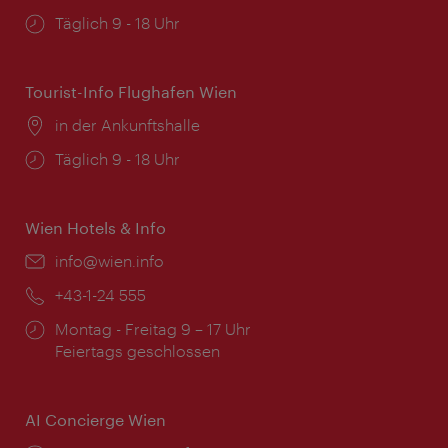
Öffnungszeiten:
Täglich 9 - 18 Uhr
Tourist-Info Flughafen Wien
Ort:
in der Ankunftshalle
Öffnungszeiten:
Täglich 9 - 18 Uhr
Wien Hotels & Info
Email:
info@wien.info
Telefon:
+43-1-24 555
Öffnungszeiten:
Montag - Freitag 9 – 17 Uhr
Feiertags geschlossen
AI Concierge Wien