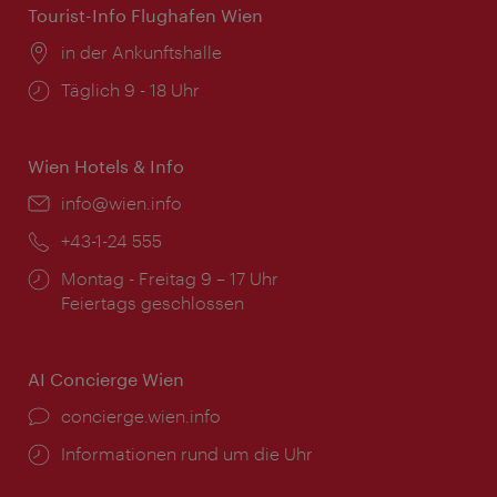
Tourist-Info Flughafen Wien
Ort:
in der Ankunftshalle
Öffnungszeiten:
Täglich 9 - 18 Uhr
Wien Hotels & Info
Email:
info@wien.info
Telefon:
+43-1-24 555
Öffnungszeiten:
Montag - Freitag 9 – 17 Uhr
Feiertags geschlossen
AI Concierge Wien
Ort:
concierge.wien.info
Öffnungszeiten:
Informationen rund um die Uhr