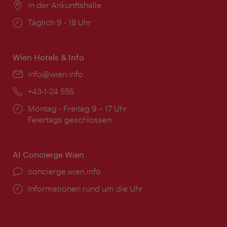
Ort:
in der Ankunftshalle
Öffnungszeiten:
Täglich 9 - 18 Uhr
Wien Hotels & Info
Email:
info@wien.info
Telefon:
+43-1-24 555
Öffnungszeiten:
Montag - Freitag 9 – 17 Uhr
Feiertags geschlossen
AI Concierge Wien
Ort:
concierge.wien.info
Öffnungszeiten:
Informationen rund um die Uhr