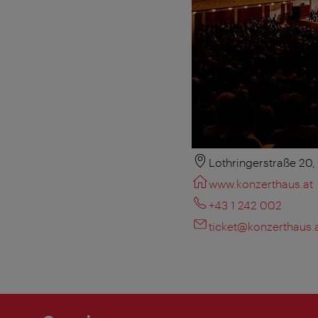
Lothringerstraße 20
www.konzerthaus.at
+43 1 242 002
ticket@konzerthaus.