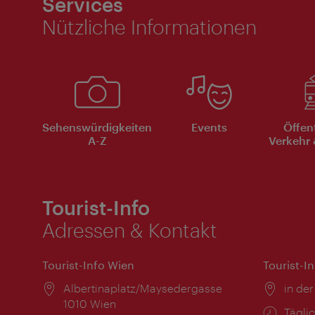
Services
Nützliche Informationen
Sehenswürdigkeiten
Events
Öffen
A-Z
Verkehr 
Tourist-Info
Adressen & Kontakt
Tourist-Info Wien
Tourist-I
Ort:
Albertinaplatz/Maysedergasse
Ort:
in der
1010 Wien
Öffnu
Täglic