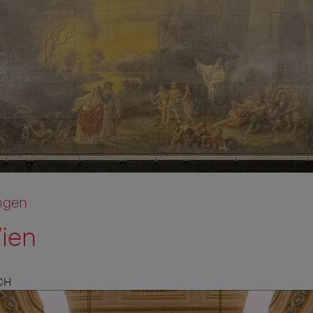
ngen
Wien
CH