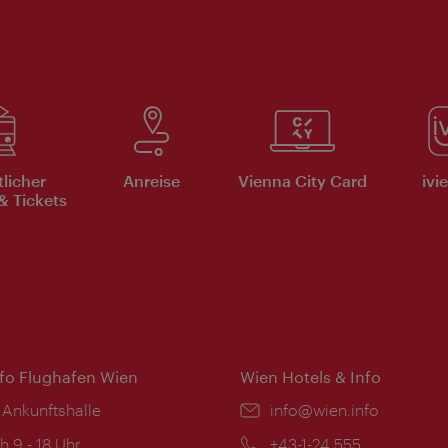
tlicher
Anreise
Vienna City Card
ivi
& Tickets
nfo Flughafen Wien
Wien Hotels & Info
 Ankunftshalle
Email:
info@wien.info
ngszeiten:
h 9 - 18 Uhr
Telefon:
+43-1-24 555