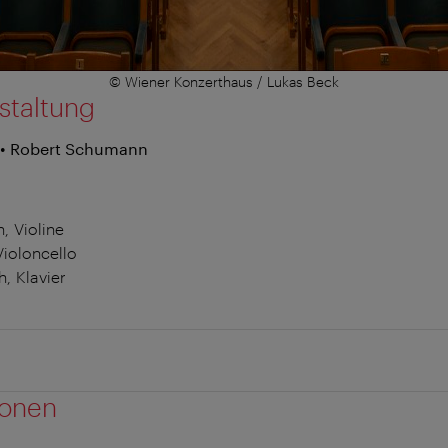
© Wiener Konzerthaus / Lukas Beck
staltung
 • Robert Schumann
, Violine
Violoncello
, Klavier
ionen