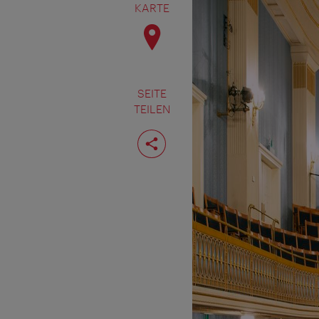
KARTE
SEITE
TEILEN
Seite
teilen