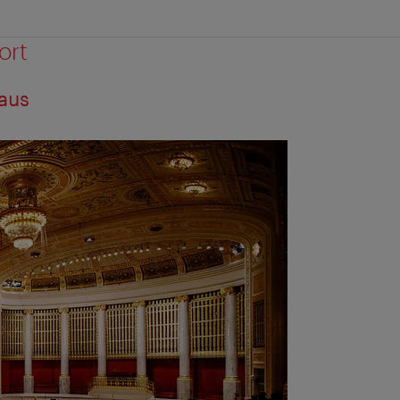
ort
aus