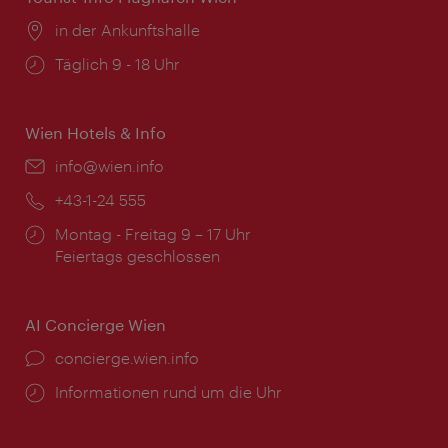
Ort:
in der Ankunftshalle
Öffnungszeiten:
Täglich 9 - 18 Uhr
Wien Hotels & Info
Email:
info@wien.info
Telefon:
+43-1-24 555
Öffnungszeiten:
Montag - Freitag 9 – 17 Uhr
Feiertags geschlossen
AI Concierge Wien
Ort:
concierge.wien.info
Öffnungszeiten:
Informationen rund um die Uhr