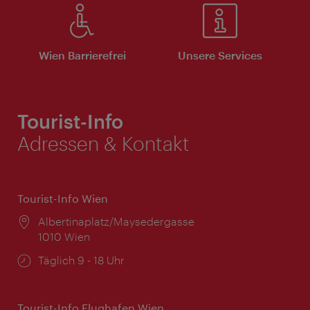
Wien Barrierefrei
Unsere Services
Tourist-Info
Adressen & Kontakt
Tourist-Info Wien
Ort:
Albertinaplatz/Maysedergasse
1010 Wien
Öffnungszeiten:
Täglich 9 - 18 Uhr
Tourist-Info Flughafen Wien