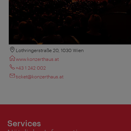
Lothringerstraße 20, 1030 Wien
www.konzerthaus.at
+43 1 242 002
ticket@konzerthaus.at
Services