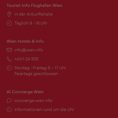
Tourist-Info Flughafen Wien
Ort:
in der Ankunftshalle
Öffnungszeiten:
Täglich 9 - 18 Uhr
Wien Hotels & Info
Email:
info@wien.info
Telefon:
+43-1-24 555
Öffnungszeiten:
Montag - Freitag 9 – 17 Uhr
Feiertags geschlossen
AI Concierge Wien
Ort:
concierge.wien.info
Öffnungszeiten:
Informationen rund um die Uhr