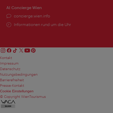
AI Concierge Wien
Ort:
concierge.wien.info
Öffnungszeiten:
Informationen rund um die Uhr
Kontakt
Impressum
Datenschutz
Nutzungsbedingungen
Barrierefreiheit
Presse-Kontakt
Cookie Einstellungen
© Copyright WienTourismus