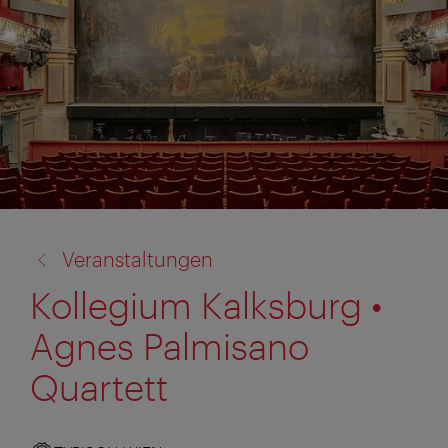
Zurück
Veranstaltungen
zu:
Kollegium Kalksburg •
Agnes Palmisano
Quartett