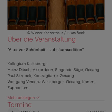
© Wiener Konzerthaus / Lukas Beck
Über die Veranstaltung
"Alter vor Schönheit – Jubiläumsedition"
Kollegium Kalksburg:
Heinz Ditsch, Akkordeon, Singende Säge, Gesang
Paul Skrepek, Kontragitarre, Gesang
Wolfgang Vincenz Wizlsperger, Gesang, Kamm,
Euphonium
Mehr anzeigen
Termine
27.11.2026
19:30
Uhr
Fr