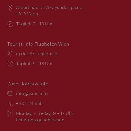
Ort:
Albertinaplatz/Maysedergasse
1010 Wien
Öffnungszeiten:
Täglich 9 - 18 Uhr
Tourist-Info Flughafen Wien
Ort:
in der Ankunftshalle
Öffnungszeiten:
Täglich 9 - 18 Uhr
Wien Hotels & Info
Email:
info@wien.info
Telefon:
+43-1-24 555
Öffnungszeiten:
Montag - Freitag 9 – 17 Uhr
Feiertags geschlossen