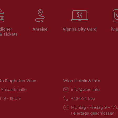
tlicher
Anreise
Vienna City Card
ivi
& Tickets
nfo Flughafen Wien
Wien Hotels & Info
 Ankunftshalle
Email:
info@wien.info
ngszeiten:
h 9 - 18 Uhr
Telefon:
+43-1-24 555
Öffnungszeiten:
Montag - Freitag 9 – 17 
Feiertags geschlossen