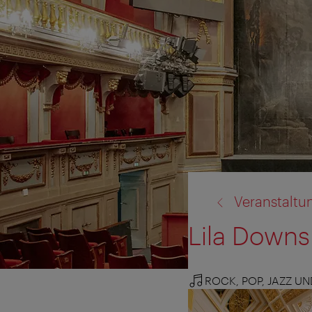
Zurück
Veranstaltu
zu:
Lila Downs
ROCK, POP, JAZZ U