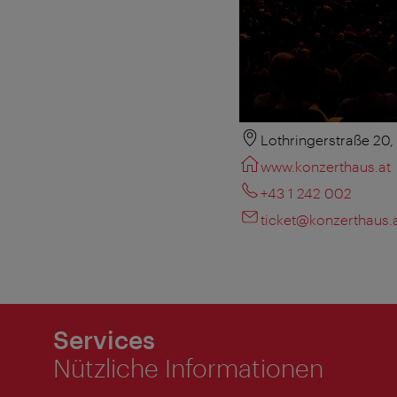
Lothringerstraße 20
www.konzerthaus.at
+43 1 242 002
ticket@konzerthaus.
Services
Nützliche Informationen