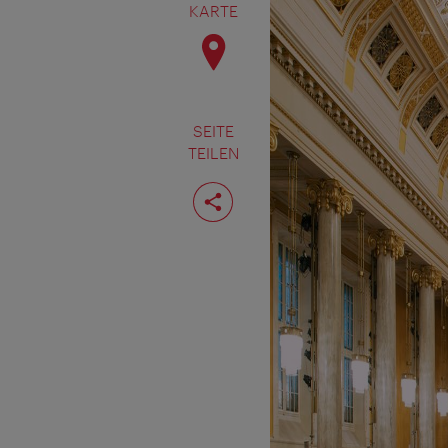
KARTE
SEITE
TEILEN
Seite
teilen