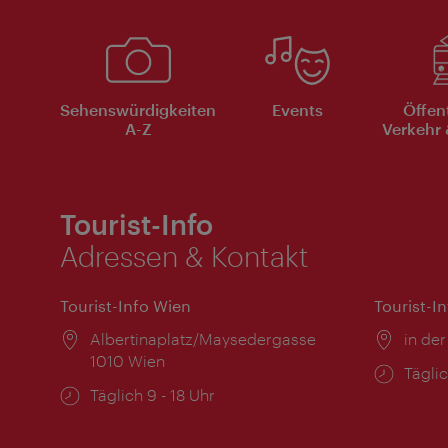
Sehenswürdigkeiten
Events
Öffen
A-Z
Verkehr 
Tourist-Info
Adressen & Kontakt
Tourist-Info Wien
Tourist-I
Ort:
Albertinaplatz/Maysedergasse
Ort:
in der
1010 Wien
Öffnu
Täglic
Öffnungszeiten:
Täglich 9 - 18 Uhr