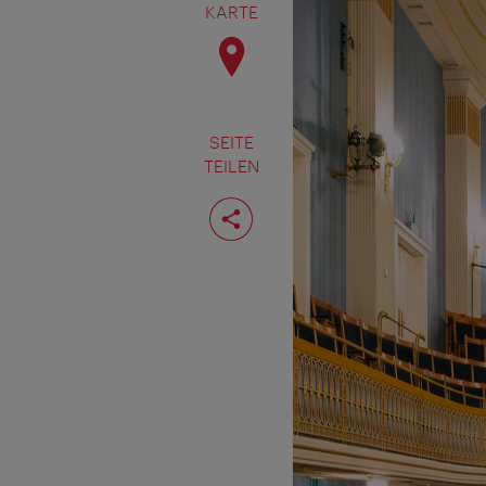
KARTE
SEITE
TEILEN
Seite
teilen