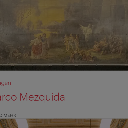
ngen
arco Mezquida
ND MEHR