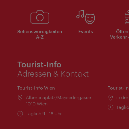
Sehenswürdigkeiten
Events
Öffen
A-Z
Verkehr 
Tourist-Info
Adressen & Kontakt
Tourist-Info Wien
Tourist-I
Ort:
Albertinaplatz/Maysedergasse
Ort:
in der
1010 Wien
Öffnu
Täglic
Öffnungszeiten:
Täglich 9 - 18 Uhr