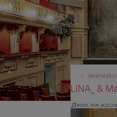
Zurück
Veranstaltu
zu:
LINA_ & M
ROCK, POP, JAZZ U