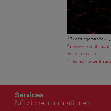
Lothringerstraße 20
www.konzerthaus.at
+43 1 242 002
ticket@konzerthaus.
Services
Nützliche Informationen