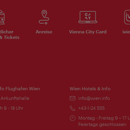
tlicher
Anreise
Vienna City Card
ivi
& Tickets
nfo Flughafen Wien
Wien Hotels & Info
 Ankunftshalle
Email:
info@wien.info
ngszeiten:
h 9 - 18 Uhr
Telefon:
+43-1-24 555
Öffnungszeiten:
Montag - Freitag 9 – 17 
Feiertags geschlossen