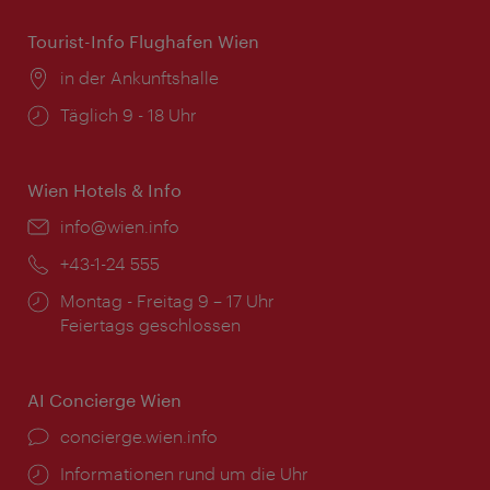
Tourist-Info Flughafen Wien
Ort:
in der Ankunftshalle
Öffnungszeiten:
Täglich 9 - 18 Uhr
Wien Hotels & Info
Email:
info@wien.info
Telefon:
+43-1-24 555
Öffnungszeiten:
Montag - Freitag 9 – 17 Uhr
Feiertags geschlossen
AI Concierge Wien
Ort:
concierge.wien.info
Öffnungszeiten:
Informationen rund um die Uhr