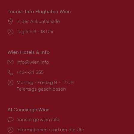
Tourist-Info Flughafen Wien
Ort:
in der Ankunftshalle
Öffnungszeiten:
Täglich 9 - 18 Uhr
Wien Hotels & Info
Email:
info@wien.info
Telefon:
+43-1-24 555
Öffnungszeiten:
Montag - Freitag 9 – 17 Uhr
Feiertags geschlossen
AI Concierge Wien
Ort:
concierge.wien.info
Öffnungszeiten:
Informationen rund um die Uhr