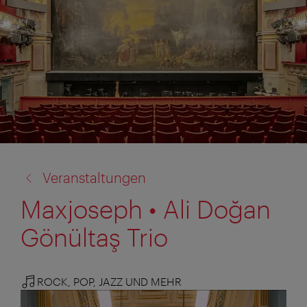
Zurück
Veranstaltungen
zu:
Maxjoseph • Ali Doğan
Gönültaş Trio
ROCK, POP, JAZZ UND MEHR