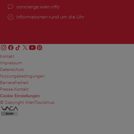
Ort:
concierge.wien.info
Öffnungszeiten:
Informationen rund um die Uhr
Kontakt
Impressum
Datenschutz
Nutzungsbedingungen
Barrierefreiheit
Presse-Kontakt
Cookie Einstellungen
© Copyright WienTourismus