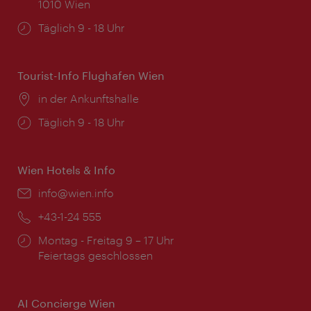
1010 Wien
Öffnungszeiten:
Täglich 9 - 18 Uhr
Tourist-Info Flughafen Wien
Ort:
in der Ankunftshalle
Öffnungszeiten:
Täglich 9 - 18 Uhr
Wien Hotels & Info
Email:
info@wien.info
Telefon:
+43-1-24 555
Öffnungszeiten:
Montag - Freitag 9 – 17 Uhr
Feiertags geschlossen
AI Concierge Wien