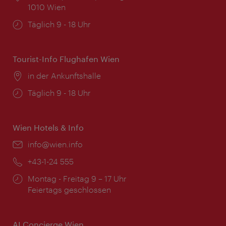
1010 Wien
Öffnungszeiten:
Täglich 9 - 18 Uhr
Tourist-Info Flughafen Wien
Ort:
in der Ankunftshalle
Öffnungszeiten:
Täglich 9 - 18 Uhr
Wien Hotels & Info
Email:
info@wien.info
Telefon:
+43-1-24 555
Öffnungszeiten:
Montag - Freitag 9 – 17 Uhr
Feiertags geschlossen
AI Concierge Wien