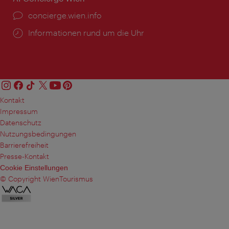
Ort:
concierge.wien.info
Öffnungszeiten:
Informationen rund um die Uhr
Kontakt
Impressum
Datenschutz
Nutzungsbedingungen
Barrierefreiheit
Presse-Kontakt
Cookie Einstellungen
© Copyright WienTourismus