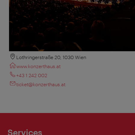
Lothringerstraße 20, 1030 Wien
www.konzerthaus.at
+43 1 242 002
ticket@konzerthaus.at
Services