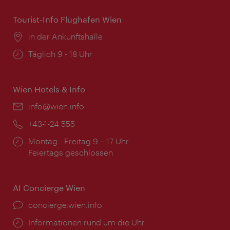
Tourist-Info Flughafen Wien
Ort:
in der Ankunftshalle
Öffnungszeiten:
Täglich 9 - 18 Uhr
Wien Hotels & Info
Email:
info@wien.info
Telefon:
+43-1-24 555
Öffnungszeiten:
Montag - Freitag 9 – 17 Uhr
Feiertags geschlossen
AI Concierge Wien
Ort:
concierge.wien.info
Öffnungszeiten:
Informationen rund um die Uhr