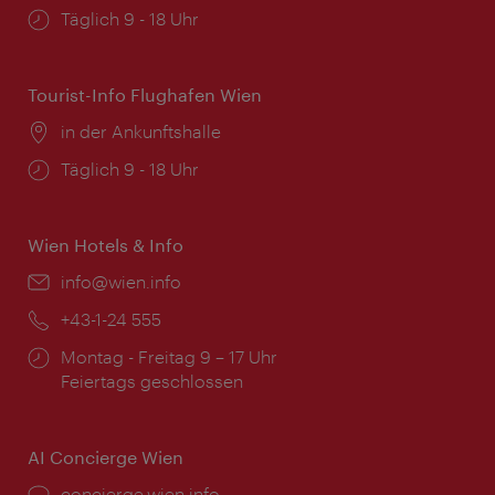
Öffnungszeiten:
Täglich 9 - 18 Uhr
Tourist-Info Flughafen Wien
Ort:
in der Ankunftshalle
Öffnungszeiten:
Täglich 9 - 18 Uhr
Wien Hotels & Info
Email:
info@wien.info
Telefon:
+43-1-24 555
Öffnungszeiten:
Montag - Freitag 9 – 17 Uhr
Feiertags geschlossen
AI Concierge Wien
Ort:
concierge.wien.info